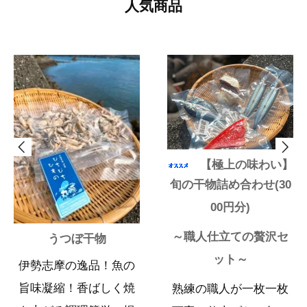
人気商品
【極上の味わい】
旬の干物詰め合わせ(30
00円分)
～職人仕立ての贅沢セ
うつぼ干物
ット～
伊勢志摩の逸品！魚の
旨味凝縮！香ばしく焼
熟練の職人が一枚一枚