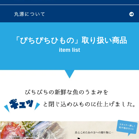
「ぴちぴちひもの」取り扱い商品
item list