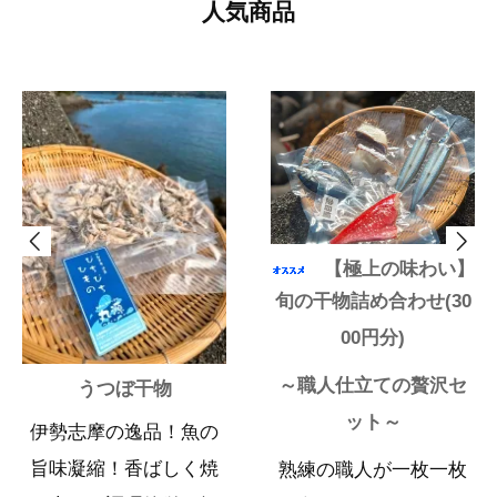
人気商品
【極上の味わい】
旬の干物詰め合わせ(30
00円分)
～職人仕立ての贅沢セ
うつぼ干物
ット～
伊勢志摩の逸品！魚の
旨味凝縮！香ばしく焼
熟練の職人が一枚一枚