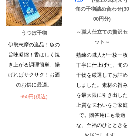
【極上の味わい】
旬の干物詰め合わせ(30
00円分)
～職人仕立ての贅沢セ
うつぼ干物
ット～
伊勢志摩の逸品！魚の
旨味凝縮！香ばしく焼
熟練の職人が一枚一枚
き上がる調理簡単。揚
丁寧に仕上げた、旬の
げればサクサク！お酒
干物を厳選してお詰め
のお供に最適。
しました。素材の旨み
を最大限に引き出した
650円(税込)
上質な味わいをご家庭
で。贈答用にも最適
な、至福のひとときを
お届けします。